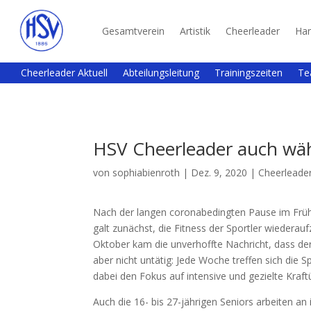
Gesamtverein
Artistik
Cheerleader
Han
Cheerleader Aktuell
Abteilungsleitung
Trainingszeiten
Te
HSV Cheerleader auch wä
von
sophiabienroth
|
Dez. 9, 2020
|
Cheerleader
Nach der langen coronabedingten Pause im Früh
galt zunächst, die Fitness der Sportler wiedera
Oktober kam die unverhoffte Nachricht, dass de
aber nicht untätig: Jede Woche treffen sich die S
dabei den Fokus auf intensive und gezielte Kraf
Auch die 16- bis 27-jährigen Seniors arbeiten an