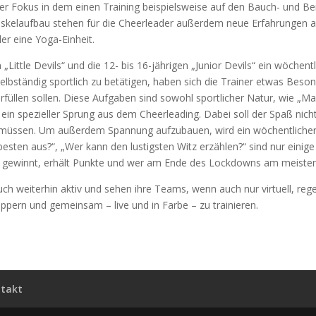
der Fokus in dem einen Training beispielsweise auf den Bauch- und B
skelaufbau stehen für die Cheerleader außerdem neue Erfahrungen 
er eine Yoga-Einheit.
n „Little Devils“ und die 12- bis 16-jährigen „Junior Devils“ ein wöchen
elbständig sportlich zu betätigen, haben sich die Trainer etwas Beso
erfüllen sollen. Diese Aufgaben sind sowohl sportlicher Natur, wie „
t ein spezieller Sprung aus dem Cheerleading. Dabei soll der Spaß n
en müssen. Um außerdem Spannung aufzubauen, wird ein wöchentlicher
sten aus?“, „Wer kann den lustigsten Witz erzählen?“ sind nur einige 
 gewinnt, erhält Punkte und wer am Ende des Lockdowns am meisten 
ch weiterhin aktiv und sehen ihre Teams, wenn auch nur virtuell, reg
uppern und gemeinsam – live und in Farbe – zu trainieren.
takt