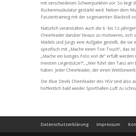
mit verschiedenen Schwerpunkten vor. So liegt 
Rückenmuskulatur gestärkt wird. Neben dem Mu
Faszientraining mit der sogenannten Blackroll od
Natürlich veranstalten auch die 6- bis 12-jährige
Cheerleader darüber hinaus zu motivieren, sich s
Mädels und Jungs eine Aufgabe gestellt, die sie 
spezifisch mit „Mache einen Toe-Touch“, das is
„Mache ein lustiges Foto von dir“ erfüllt werd
meisten Liegestütze?“, „Wer führt den Tanz am be
haben. Jeder Cheerleader, der einen Wettbewerb
Die Blue Devils Cheerleader des HSV sind also au
hoffentlich bald wieder Sporthallen-Luft zu schn
Datenschutzerklärung
Impressum
Kon