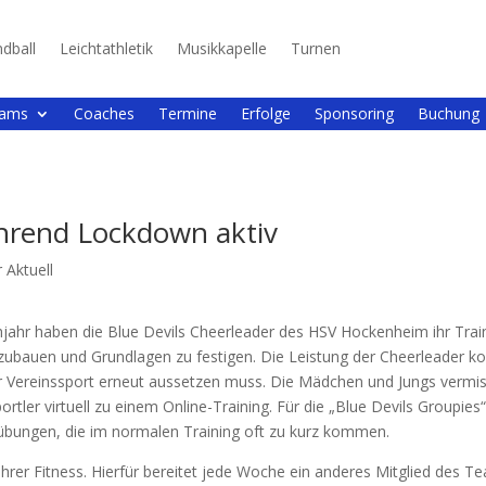
dball
Leichtathletik
Musikkapelle
Turnen
ams
Coaches
Termine
Erfolge
Sponsoring
Buchung
hrend Lockdown aktiv
 Aktuell
jahr haben die Blue Devils Cheerleader des HSV Hockenheim ihr Tra
ufzubauen und Grundlagen zu festigen. Die Leistung der Cheerleader k
r Vereinssport erneut aussetzen muss. Die Mädchen und Jungs vermi
portler virtuell zu einem Online-Training. Für die „Blue Devils Groupie
tübungen, die im normalen Training oft zu kurz kommen.
 ihrer Fitness. Hierfür bereitet jede Woche ein anderes Mitglied des