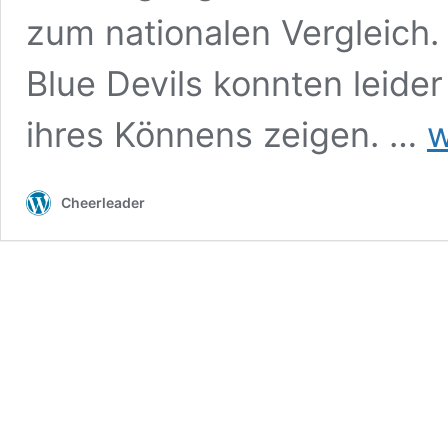
zum nationalen Vergleich.
Blue Devils konnten leider
Litt
ihres Könnens zeigen. …
w
Dev
sic
sic
Cheerleader
de
Viz
Tit